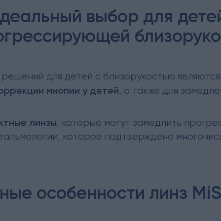
идеальный выбор для дете
огрессирующей близорук
решений для детей с близорукостью являются л
оррекции миопии у детей
, а также для замедл
актные линзы
, которые могут замедлить прогре
фтальмологии, которое подтверждено многочис
ные особенности линз MiS