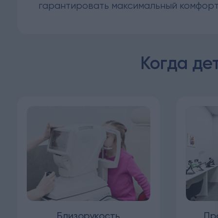
гарантировать максимальный комфорт
Когда де
Близорукость
Пр