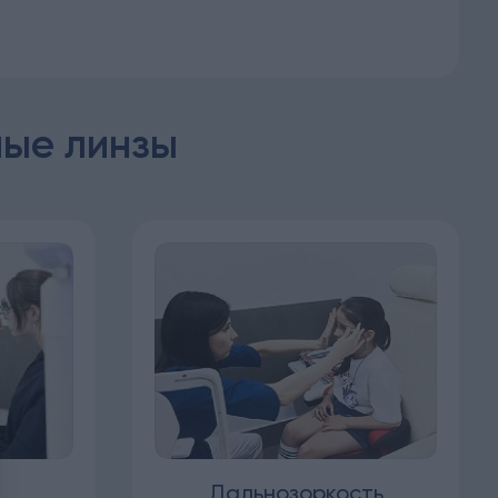
ные линзы
м
Дальнозоркость