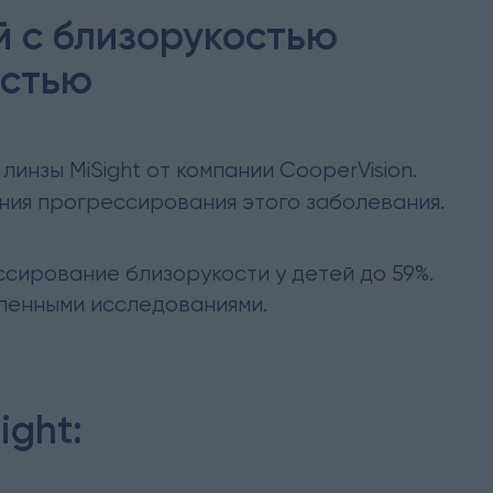
й с близорукостью
остью
инзы MiSight от компании CooperVision.
ения прогрессирования этого заболевания.
ссирование близорукости у детей до 59%.
ленными исследованиями.
ight: