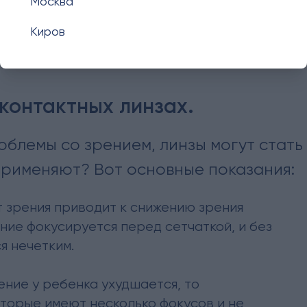
Москва
близорукость
Киров
 контактных линзах.
облемы со зрением, линзы могут стат
 применяют? Вот основные показания:
т зрения приводит к снижению зрения
ние фокусируется перед сетчаткой, и без
я нечетким.
ние у ребенка ухудшается, то
торые имеют несколько фокусов и не