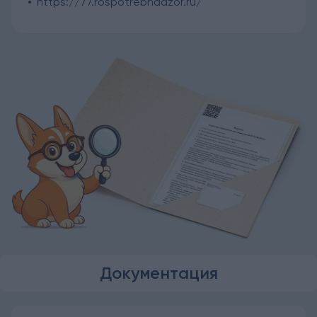
https://77.rospotrebnadzor.ru/
Документация