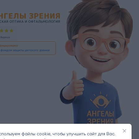
альмология Ангелы зрения!
ифицирована
фондом защиты детского зрения
Закрыт
спользуем файлы cookie, чтобы улучшить сайт для Вас.