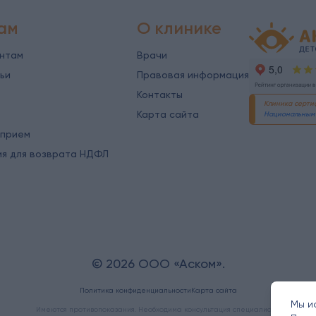
ам
О клинике
Детская офт
ентам
Врачи
ьи
Правовая информация
Контакты
Клиника серт
Карта сайта
Национальным 
 прием
ия для возврата НДФЛ
© 2026 ООО «Аском».
Политика конфиденциальности
Карта сайта
Мы и
Имеются противопоказания. Необходима консультация специалиста.