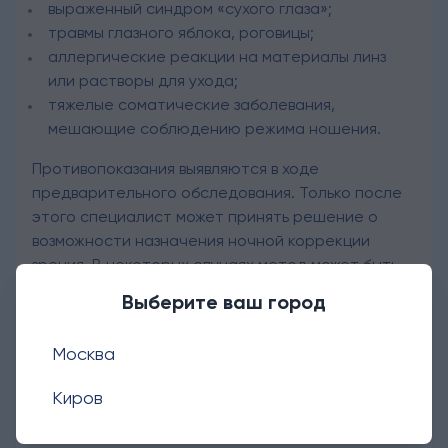
выраженный синдром «сухого глаза»;
травмы глазного яблока, роговицы;
аллергические реакции на материалы линз
или растворы для ухода;
тяжелые соматические заболевания,
мешающие соблюдению режима ношения.
Противопоказания выявляются в ходе
предварительного обследования. Только после
этого специалист может принять решение о
возможности назначения ночной коррекции
зрения. В некоторых случаях метод может быть
отложен или заменен другим способом
Выберите ваш город
восстановления зрительных функций.
Москва
Киров
Побочные эффекты