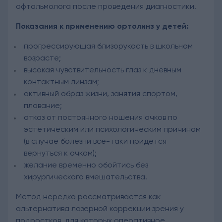
офтальмолога после проведения диагностики.
Показания к применению ортолинз у детей:
прогрессирующая близорукость в школьном
возрасте;
высокая чувствительность глаз к дневным
контактным линзам;
активный образ жизни, занятия спортом,
плавание;
отказ от постоянного ношения очков по
эстетическим или психологическим причинам
(в случае болезни все-таки придется
вернуться к очкам);
желание временно обойтись без
хирургического вмешательства.
Метод нередко рассматривается как
альтернатива лазерной коррекции зрения у
подростков, для которых оперативное