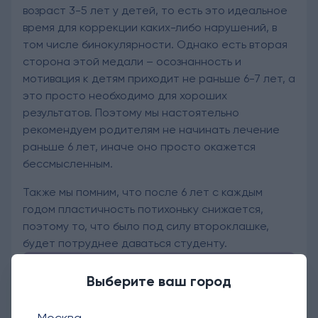
возраст 3-5 лет у детей, то есть это идеальное
время для коррекции каких-либо нарушений, в
том числе бинокулярности. Однако есть вторая
сторона этой медали – осознанность и
мотивация к детям приходит не раньше 6-7 лет, а
это просто необходимо для хороших
результатов. Поэтому мы настоятельно
рекомендуем родителям не начинать лечение
раньше 6 лет, иначе оно просто окажется
бессмысленным.
Также мы помним, что после 6 лет с каждым
годом пластичность потихоньку снижается,
поэтому то, что было под силу второклашке,
будет потруднее даваться студенту.
Выберите ваш город
Москва