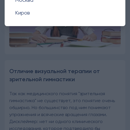
Киров
Отличие визуальной терапии от
зрительной гимнастики
Так как медицинского понятия "зрительная
гимнастика" не существует, это понятие очень
обширно. Но большинство под ним понимают
упражнения и всяческие вращения глазами.
Дисклеймер: нет ни одного клинического
исследования, которое подтвердило бы