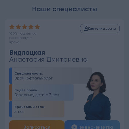
Наши специалисты
Карточка
врача
100% пациентов
рекомендуют
врача
Видлацкая
Анастасия Дмитриевна
Специальность:
Врач-офтальмолог
Ведёт приём:
Взрослые, дети с 3 лет
Врачебный стаж:
5 лет
Записаться
видео-визитка