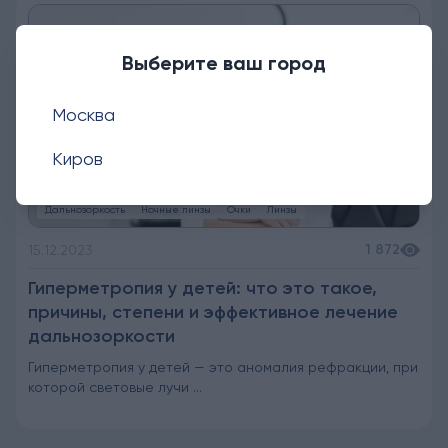
Выберите ваш город
Москва
Киров
Дальнозоркость
Ночные линзы
Очки
Линзы
1 872
15.12.2023
Гиперметропия у детей: что это такое,
причины, степени и эффективное лечение
дальнозоркости
Гиперметропия у детей — это аномалия рефракции, при
которой световые лучи ...