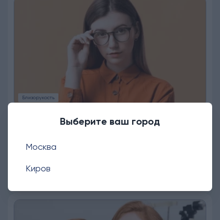
Близорукость
1 766
05.12.2025
Выберите ваш город
Зрение минус 5: в чем проблема и как
Москва
исправить
Близорукость у детей — частая причина обращения к
Киров
офтальмологу. Когда ...