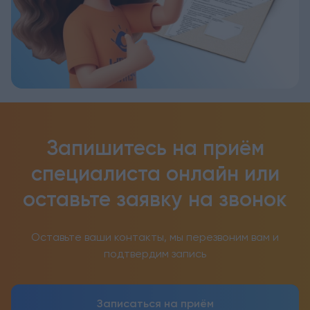
Запишитесь на приём
специалиста онлайн
или
оставьте заявку на звонок
Оставьте ваши контакты, мы перезвоним вам и
подтвердим запись
Записаться на приём