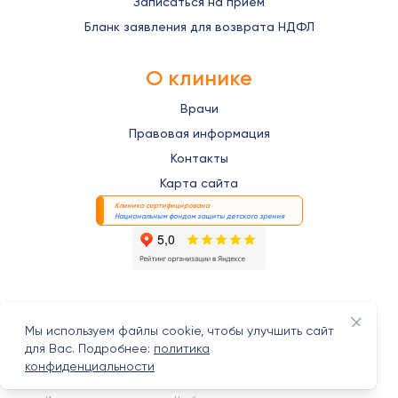
Записаться на прием
Бланк заявления для возврата НДФЛ
О клинике
Врачи
Правовая информация
Контакты
Карта сайта
Клиника сертифицирована
Национальным фондом защиты детского зрения
Закрыт
© 2026 ООО «Аском».
Мы используем файлы cookie, чтобы улучшить сайт
для Вас. Подробнее:
политика
Политика конфиденциальности
конфиденциальности
Карта сайта