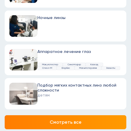
Ночные линзы
Аппаратное лечение глаз
Макулотестер
Синоптофор
Каскад
Спекл-М
Форбис
Магнитотерапия
Засветы
Подбор мягких контактных линз любой
сложности
детям
Смотреть все