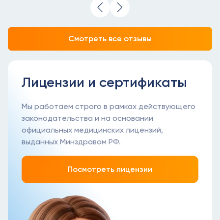
Смотреть все отзывы
Лицензии и сертификаты
Преимущества линз
Stellest?
Мы работаем строго в рамках действующего
законодательства и на основании
Линзы Stellest обладают рядом преимуществ,
официальных медицинских лицензий,
которые делают их удобными и эффективными
выданных Минздравом РФ.
для детей:
Замедляют прогрессирование близорукости.
Посмотреть лицензии
Обеспечивают четкое зрение на всех
расстояниях.
Подходят для детей с астигматизмом (при
использовании сфероцилиндрических линз).