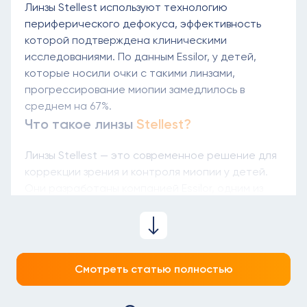
Линзы Stellest используют технологию
периферического дефокуса, эффективность
которой подтверждена клиническими
исследованиями. По данным Essilor, у детей,
которые носили очки с такими линзами,
прогрессирование миопии замедлилось в
среднем на 67%.
Что такое линзы
Stellest?
Линзы Stellest — это современное решение для
коррекции зрения и контроля миопии у детей.
Они разработаны компанией Essilor, одним из
производителей очковых линз. В отличие от
обычных линз, Stellest не только улучшают
зрение, но и помогают замедлить
прогрессирование близорукости.
Смотреть статью полностью
Как работают линзы
Stellest?