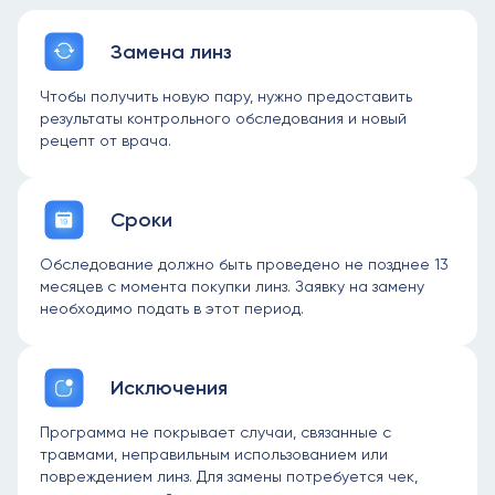
детям?
Замена линз
Детские глаза находятся в постоянном
развитии, и именно в этом возрасте миопия
Чтобы получить новую пару, нужно предоставить
может прогрессировать особенно быстро.
результаты контрольного обследования и новый
Линзы Stellest разработаны с учетом
рецепт от врача.
особенностей детского зрения. Они:
Замедляют прогрессирование близорукости.
Сроки
Обеспечивают комфорт при ношении.
Ребенок может читать, играть и вести
Обследование должно быть проведено не позднее 13
активный образ жизни без ограничений.
месяцев с момента покупки линз. Заявку на замену
необходимо подать в этот период.
Подходят для детей с астигматизмом (при
использовании сфероцилиндрических линз).
Показания и противопоказания для
Исключения
применения линз
Stellest?
Программа не покрывает случаи, связанные с
Линзы Stellest рекомендуются детям в
травмами, неправильным использованием или
следующих случаях:
повреждением линз. Для замены потребуется чек,