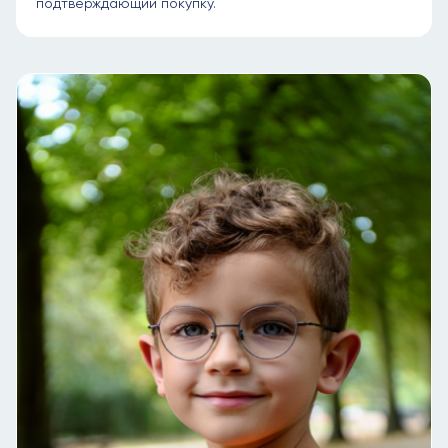
подтверждающий покупку.
Диагностированная миопия.
Прогрессирующая близорукость.
Астигматизм (при использовании
сфероцилиндрических линз).
Противопоказания:
Непереносимость ношения очков (например,
дискомфорт или психологические причины).
Некоторые заболевания глаз, требующие
специальной коррекции.
Перед покупкой очков с линзами Stellest
необходимо пройти диагностику у
офтальмолога.
Врач подберет подходящие линзы и выпишет
рецепт.