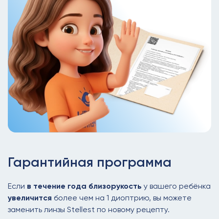
Не требуют сложного ухода, в отличие от
контактных линз.
Гарантийная программа
Если
в течение года близорукость
у вашего ребёнка
увеличится
более чем на 1 диоптрию, вы можете
Почему линзы
Stellest?
рекомендуются
заменить линзы Stellest по новому рецепту.