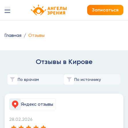
Детская офтальмология Ангелы зрения!
Записаться
Запишитесь на приём специа
Оставьте ваши контакты, мы перезвоним вам и подтвер
Главная
/
Отзывы
Записаться на приём
Отзывы в Кирове
Оставить заявку
По врачам
По источнику
Яндекс отзывы
28.02.2026