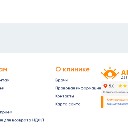
ам
О клинике
Детская офт
ентам
Врачи
ьи
Правовая информация
Контакты
Клиника серт
Карта сайта
Национальным 
 прием
ия для возврата НДФЛ