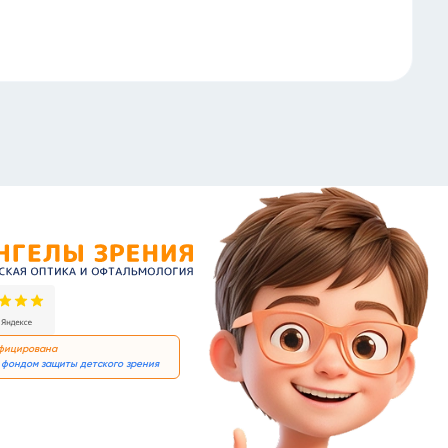
альмология Ангелы зрения!
ифицирована
фондом защиты детского зрения