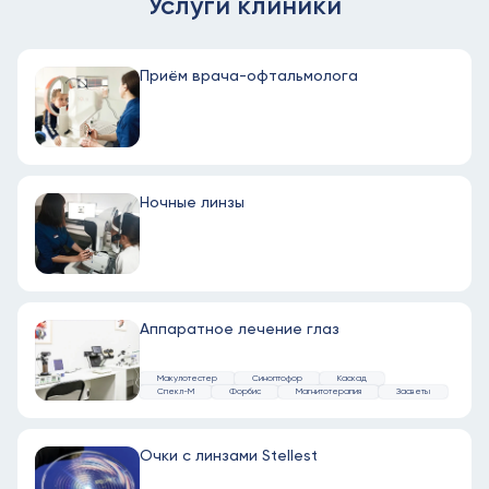
Услуги клиники
Приём врача-офтальмолога
Ночные линзы
Аппаратное лечение глаз
Макулотестер
Синоптофор
Каскад
Спекл-М
Форбис
Магнитотерапия
Засветы
Очки с линзами Stellest