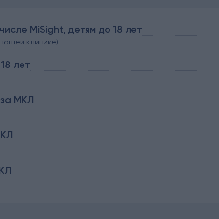
исле MiSight, детям до 18 лет
 нашей клинике)
18 лет
 за МКЛ
МКЛ
МКЛ