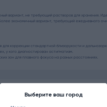
ный вариант, не требующий растворов для хранения. Идеа
). Более экономичный вариант, требующий ежедневного о
 для коррекции стандартной близорукости и дальнозорк
ех, у кого диагностирован астигматизм.
ких зон для плавного фокуса на разных расстояниях.
нтактных линз
Выберите ваш город
несколько последовательных этапов: