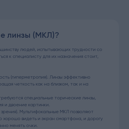
е линзы (МКЛ)?
льшинству людей, испытывающих трудности со
ься к специалисту для их назначения стоит,
кость (гиперметропия). Линзы эффективно
ащая четкость как на близком, так и на
 требуются специальные торические линзы,
я и двоение картинки.
 зрения). Мультифокальные МКЛ позволяют
 хорошо видеть и экран смартфона, и дорогу
янно менять очки.