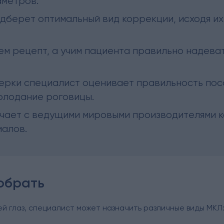
аметров.
берет оптимальный вид коррекции, исходя их 
м рецепт, а учим пациента правильно надевать
ерки специалист оценивает правильность пос
олодание роговицы.
чает с ведущими мировыми производителями ко
иалов.
обрать
й глаз, специалист может назначить различные виды МКЛ