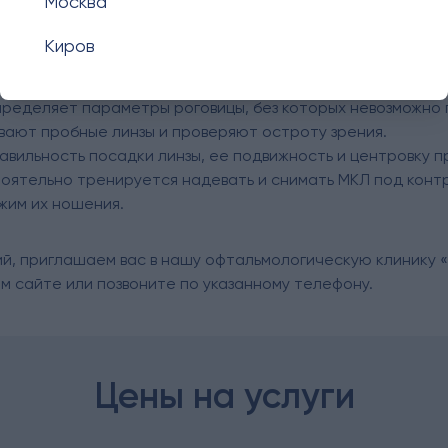
Москва
 условиях работы, хобби, перенесенных заболеваниях и н
Киров
, проводятся авторефрактометрия и биомикроскопия пер
еделяет параметры роговицы, без которых невозможно 
вают пробные линзы и проверяют остроту зрения.
вильность посадки линзы, ее подвижность и центровку п
оятельно тренируется надевать и снимать МКЛ под контр
ежим их ношения.
ий, приглашаем вас в нашу офтальмологическую клинику «
м сайте или позвоните по указанному телефону.
Цены на услуги