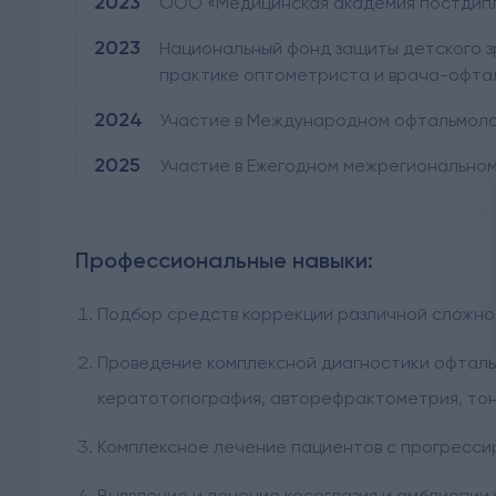
2023
ООО «Медицинская академия постдипл
2023
Национальный фонд защиты детского з
практике оптометриста и врача-офта
2024
Участие в Международном офтальмоло
2025
Участие в Ежегодном межрегионально
Профессиональные навыки:
Подбор средств коррекции различной сложнос
Проведение комплексной диагностики офталь
кератотопография, авторефрактометрия, то
Комплексное лечение пациентов с прогресс
Выявление и лечение косоглазия и амблиопии 