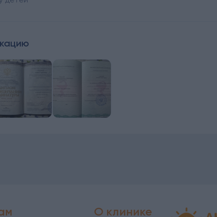
икацию
ам
О клинике
Детская офт