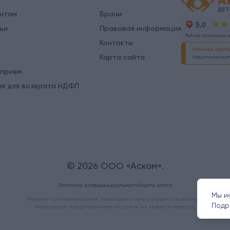
ентам
Врачи
ьи
Правовая информация
Контакты
Клиника серт
Карта сайта
Национальным 
 прием
ия для возврата НДФЛ
© 2026 ООО «Аском».
Политика конфиденциальности
Карта сайта
Мы и
Имеются противопоказания. Необходима консультация специалиста.
Подр
Информация, представленная на сайте, не является офертой.