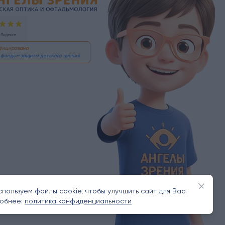
ифицирована
фондом защиты детского зрения
Закрыт
спользуем файлы cookie, чтобы улучшить сайт для Вас.
обнее:
политика конфиденциальности