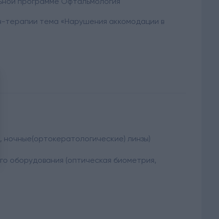
ьной программе Офтальмология
н-терапии тема «Нарушения аккомодации в
, ночные(ортокератологические) линзы)
го оборудования (оптическая биометрия,