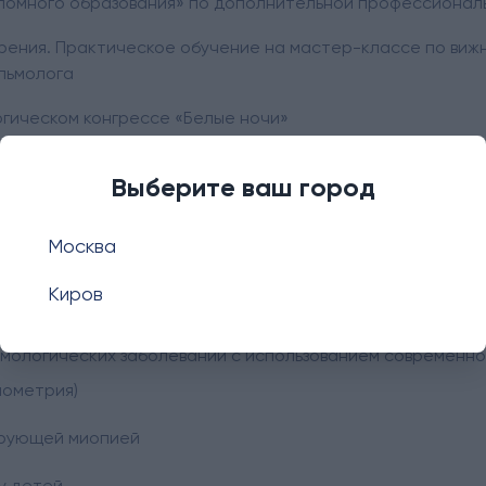
омного образования» по дополнительной профессионал
рения. Практическое обучение на мастер-классе по виж
льмолога
гическом конгрессе «Белые ночи»
м офтальмологическом форуме «На волне офтальмологии»
Выберите ваш город
Москва
Киров
ти ( очки различной сложности, мягкие контактные линзы
мологических заболеваний с использованием современно
нометрия)
ирующей миопией
у детей