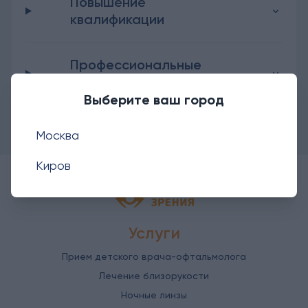
Повышение
квалификации
Профессиональные
навыки
Выберите ваш город
Москва
Киров
Детская офтальмология Ангелы зрен
Услуги
Прием детского врача-офтальмолога
Лечение близорукости
Ночные линзы