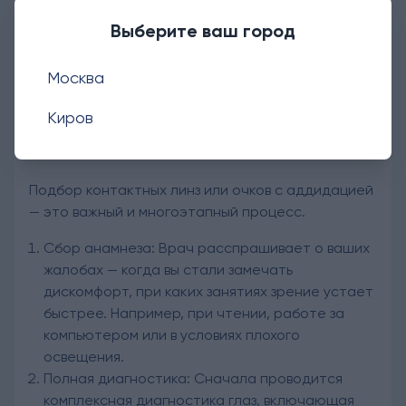
добавочную оптическую силу до тех пор, пока
Выберите ваш город
зрение вблизи не станет максимально четким.
Москва
Киров
Как подобрать коррекцию с
аддидацией
Подбор контактных линз или очков с аддидацией
— это важный и многоэтапный процесс.
Сбор анамнеза: Врач расспрашивает о ваших
жалобах — когда вы стали замечать
дискомфорт, при каких занятиях зрение устает
быстрее. Например, при чтении, работе за
компьютером или в условиях плохого
освещения.
Полная диагностика: Сначала проводится
комплексная диагностика глаз, включающая