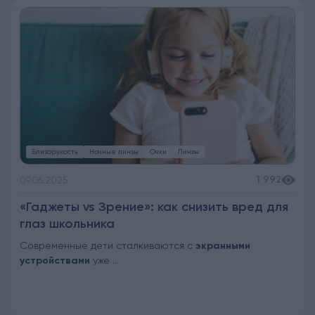
Близорукость
Ночные линзы
Очки
Линзы
1 992
09.06.2025
«Гаджеты vs Зрение»: как снизить вред для
глаз школьника
Современные дети сталкиваются с
экранными
устройствами
уже ...