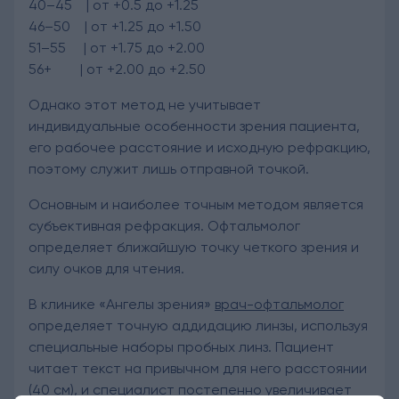
40–45 | от +0.5 до +1.25
46–50 | от +1.25 до +1.50
51–55 | от +1.75 до +2.00
56+ | от +2.00 до +2.50
Однако этот метод не учитывает
индивидуальные особенности зрения пациента,
его рабочее расстояние и исходную рефракцию,
поэтому служит лишь отправной точкой.
Основным и наиболее точным методом является
субъективная рефракция. Офтальмолог
определяет ближайшую точку четкого зрения и
силу очков для чтения.
В клинике «Ангелы зрения»
врач-офтальмолог
определяет точную аддидацию линзы, используя
специальные наборы пробных линз. Пациент
читает текст на привычном для него расстоянии
(40 см), и специалист постепенно увеличивает