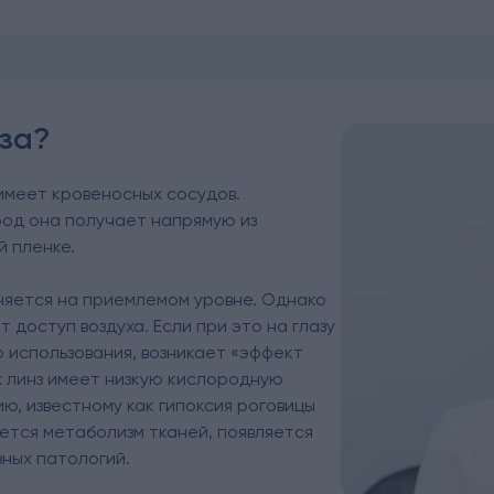
аза?
 имеет кровеносных сосудов.
од она получает напрямую из
й пленке.
аняется на приемлемом уровне. Однако
т доступ воздуха. Если при это на глазу
о использования, возникает «эффект
 линз имеет низкую кислородную
ю, известному как гипоксия роговицы
ется метаболизм тканей, появляется
ных патологий.