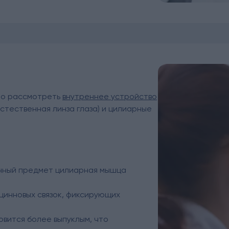
жно рассмотреть
внутреннее устройство
естественная линза глаза) и цилиарные
енный предмет цилиарная мышца
цинновых связок, фиксирующих
овится более выпуклым, что