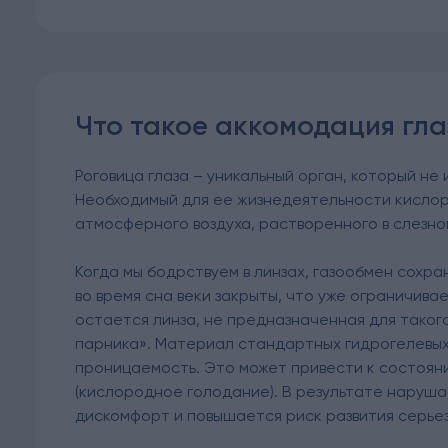
Что такое аккомодация гл
Роговица глаза – уникальный орган, который не
Необходимый для ее жизнедеятельности кислор
атмосферного воздуха, растворенного в слезно
Когда мы бодрствуем в линзах, газообмен сохр
во время сна веки закрыты, что уже ограничивае
остается линза, не предназначенная для таког
парника». Материал стандартных гидрогелевых
проницаемость. Это может привести к состояни
(кислородное голодание). В результате наруша
дискомфорт и повышается риск развития серьез