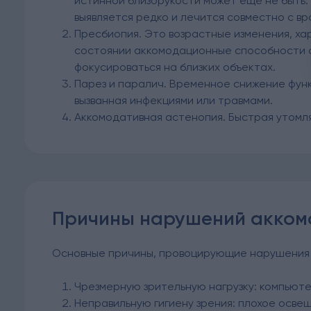
истинной близорукости может еще не быть.
выявляется редко и лечится совместно с в
Пресбиопия. Это возрастные изменения, ха
состоянии аккомодационные способности 
фокусироваться на близких объектах.
Парез и паралич. Временное снижение функ
вызванная инфекциями или травмами.
Аккомодативная астенопия. Быстрая утомля
Причины нарушений акком
Основные причины, провоцирующие нарушения 
Чрезмерную зрительную нагрузку: компьют
Неправильную гигиену зрения: плохое осве