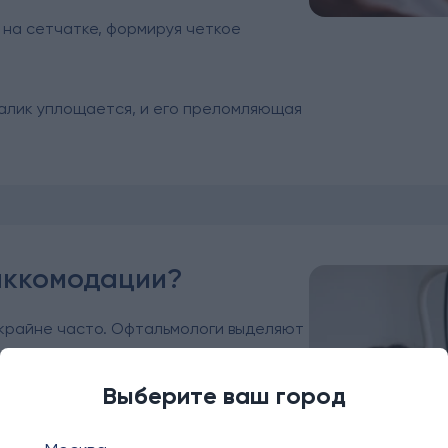
 на сетчатке, формируя четкое
талик уплощается, и его преломляющая
аккомодации?
 крайне часто. Офтальмологи выделяют
Выберите ваш город
яние, при котором цилиарная мышца не
 ребенок плохо видит вдаль, хотя