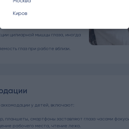
 Истинный спазм аккомодации
Москва
рачами других специальностей.
Киров
рактерные для взрослых. При таком
ослабляются и человеку трудно
ции цилиарной мышцы глаза, иногда
емость глаз при работе вблизи.
одации
аккомодации у детей, включают:
ер, планшеты, смартфоны заставляют глаза часами фокус
щение рабочего места, чтение лежа.