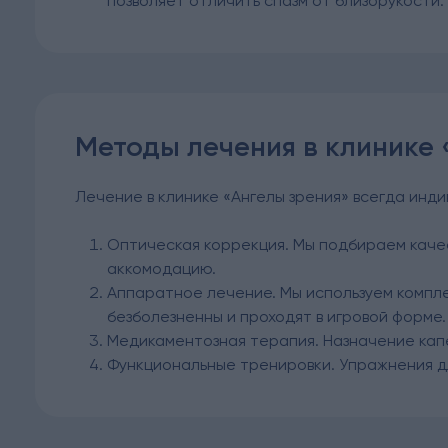
позволяет отличить спазм от близорукости.
Методы лечения в клинике 
Лечение в клинике «Ангелы зрения» всегда инд
Оптическая коррекция. Мы подбираем качес
аккомодацию.
Аппаратное лечение. Мы используем компл
безболезненны и проходят в игровой форме.
Медикаментозная терапия. Назначение кап
Функциональные тренировки. Упражнения д