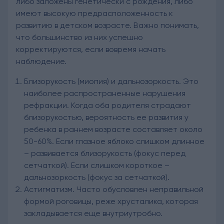
либо заложены генетически с рождения, либо
имеют высокую предрасположенность к
развитию в детском возрасте. Важно понимать,
что большинство из них успешно
корректируются, если вовремя начать
наблюдение.
Близорукость
(миопия) и
дальнозоркость
. Это
наиболее распространенные нарушения
рефракции. Когда оба родителя страдают
близорукостью, вероятность ее развития у
ребенка в раннем возрасте составляет около
50-60%. Если глазное яблоко слишком длинное
– развивается близорукость (фокус перед
сетчаткой). Если слишком короткое –
дальнозоркость (фокус за сетчаткой).
Астигматизм
. Часто обусловлен неправильной
формой роговицы, реже хрусталика, которая
закладывается еще внутриутробно.