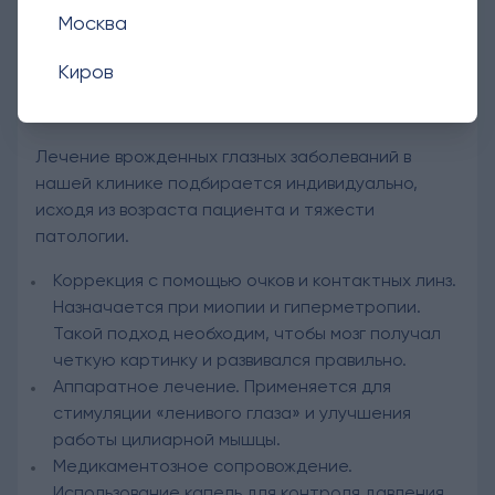
Москва
Методы лечения в клинике «Ангелы
Киров
зрения»
Лечение врожденных глазных заболеваний в
нашей клинике подбирается индивидуально,
исходя из возраста пациента и тяжести
патологии.
Коррекция с помощью очков и контактных линз.
Назначается при миопии и гиперметропии.
Такой подход необходим, чтобы мозг получал
четкую картинку и развивался правильно.
Аппаратное лечение. Применяется для
стимуляции «ленивого глаза» и улучшения
работы цилиарной мышцы.
Медикаментозное сопровождение.
Использование капель для контроля давления