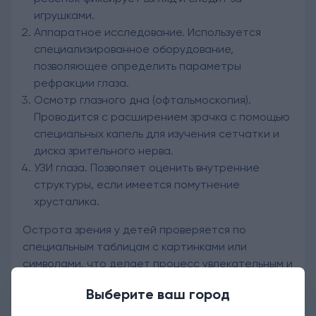
игрушками.
Аппаратное исследование. Используется
специализированное оборудование,
позволяющее определить параметры
рефракции глаза.
Осмотр глазного дна (офтальмоскопия).
Проводится с расширением зрачка с помощью
специальных капель для изучения сетчатки и
диска зрительного нерва.
УЗИ глаза. Позволяет оценить внутренние
структуры, если имеется помутнение
хрусталика.
Острота зрения у детей проверяется по
специальным таблицам с картинками или
символами, что делает процесс увлекательным и
точным.
Выберите ваш город