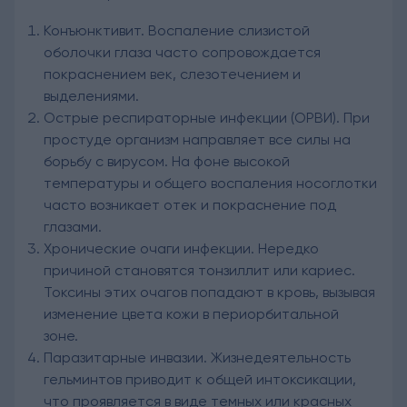
Конъюнктивит. Воспаление слизистой
оболочки глаза часто сопровождается
покраснением век, слезотечением и
выделениями.
Острые респираторные инфекции (ОРВИ). При
простуде организм направляет все силы на
борьбу с вирусом. На фоне высокой
температуры и общего воспаления носоглотки
часто возникает отек и покраснение под
глазами.
Хронические очаги инфекции. Нередко
причиной становятся тонзиллит или кариес.
Токсины этих очагов попадают в кровь, вызывая
изменение цвета кожи в периорбитальной
зоне.
Паразитарные инвазии. Жизнедеятельность
гельминтов приводит к общей интоксикации,
что проявляется в виде темных или красных