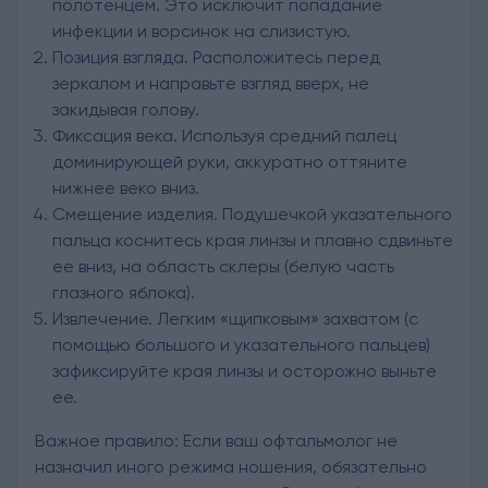
полотенцем. Это исключит попадание
инфекции и ворсинок на слизистую.
Позиция взгляда. Расположитесь перед
зеркалом и направьте взгляд вверх, не
закидывая голову.
Фиксация века. Используя средний палец
доминирующей руки, аккуратно оттяните
нижнее веко вниз.
Смещение изделия. Подушечкой указательного
пальца коснитесь края линзы и плавно сдвиньте
ее вниз, на область склеры (белую часть
глазного яблока).
Извлечение. Легким «щипковым» захватом (с
помощью большого и указательного пальцев)
зафиксируйте края линзы и осторожно выньте
ее.
Важное правило: Если ваш
офтальмолог
не
назначил иного режима ношения, обязательно