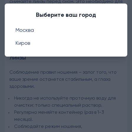
снимайте линзы перед сном. Это необходимо для
полноценного доступа кислорода к роговице и
Выберите ваш город
отдыха глаз.
Москва
Киров
Как правильно носить контактные
линзы
Соблюдение правил ношения – залог того, что
ваше зрение останется стабильным, а глаза
здоровыми.
Никогда не используйте проточную воду для
очистки: только специальный раствор.
Регулярно меняйте контейнер (раз в 1-3
месяца).
Соблюдайте режим ношения,