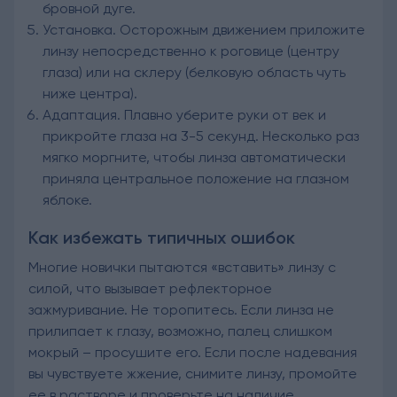
бровной дуге.
Установка. Осторожным движением приложите
линзу непосредственно к роговице (центру
глаза) или на склеру (белковую область чуть
ниже центра).
Адаптация. Плавно уберите руки от век и
прикройте глаза на 3-5 секунд. Несколько раз
мягко моргните, чтобы линза автоматически
приняла центральное положение на глазном
яблоке.
Как избежать типичных ошибок
Многие новички пытаются «вставить» линзу с
силой, что вызывает рефлекторное
зажмуривание. Не торопитесь. Если линза не
прилипает к глазу, возможно, палец слишком
мокрый – просушите его. Если после надевания
вы чувствуете жжение, снимите линзу, промойте
ее в растворе и проверьте на наличие